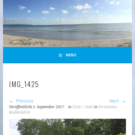
Zum
Inhalt
springen
URLAUB IN GLOWE/POLCHOW AUF RÜGEN
MENÜ
IMG_1425
Previous
Next
Veröffentlicht
5. September 2017
in
3264 × 2448
in
Ferienhaus
Boddenblick