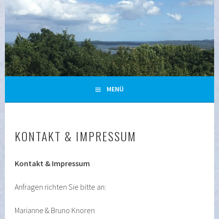
Zum
Inhalt
springen
URLAUB IN GLOWE/POLCHOW AUF RÜGEN
MENÜ
KONTAKT & IMPRESSUM
Kontakt & Impressum
Anfragen richten Sie bitte an:
Marianne & Bruno Knoren