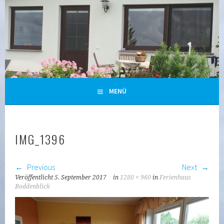
Zum
Inhalt
springen
URLAUB IN GLOWE/POLCHOW AUF RÜGEN
MENÜ
IMG_1396
Previous
Next
Veröffentlicht
5. September 2017
in
1280 × 960
in
Ferienhaus
Boddenblick