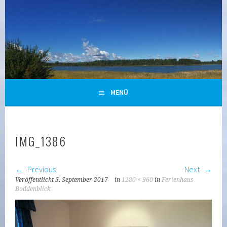
Zum
Inhalt
springen
URLAUB IN GLOWE/POLCHOW AUF RÜGEN
MENÜ
IMG_1386
Previous
Next
Veröffentlicht
5. September 2017
in
1280 × 960
in
Ferienhaus
Boddenblick